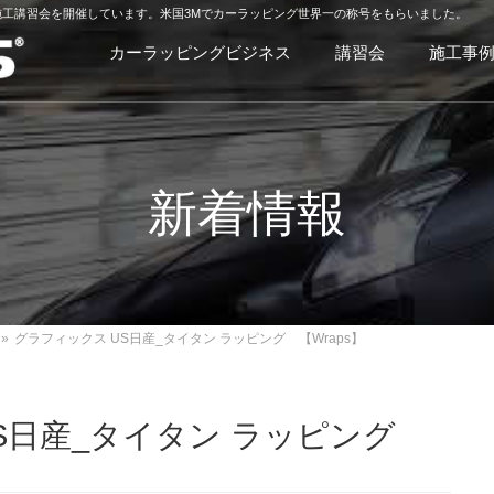
工講習会を開催しています。米国3Mでカーラッピング世界一の称号をもらいました。
カーラッピングビジネス
講習会
施工事
新着情報
»
グラフィックス US日産_タイタン ラッピング 【Wraps】
S日産_タイタン ラッピング