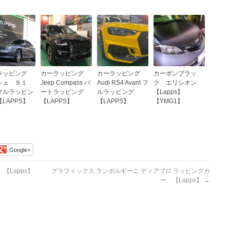
ラッピング
カーラッピング
カーラッピング
カーボンブラッ
シェ ９１
Jeep Compass パ
Audi RS4 Avant フ
ク エリシオン
フルラッピン
ートラッピング
ルラッピング
【Lapps】
LAPPS】
【LAPPS】
【LAPPS】
【YMG1】
Google+
Lapps】
グラフィックス ランボルギーニ ディアブロ ラッピングカ
ー 【Lapps】
→