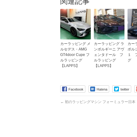
関連記事
カーラッピング メ
カーラッピング ラ
カー
ルセデス・AMG
ンボルギーニ アヴ
ポル
GT4door Cupe フ
ェンタドール フ
１ 
ルラッピング
ルラッピング
グ 【
【LAPPS】
【LAPPS】
Facebook
Hatena
twitter
←
初のラッピングマシン フォーミュラー日本 【