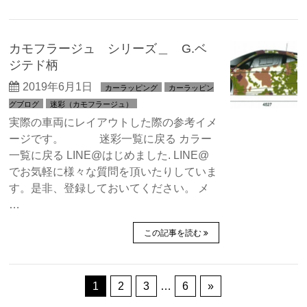
カモフラージュ シリーズ＿ G.ベ
ジテド柄
2019年6月1日
カーラッピング
カーラッピン
グブログ
迷彩（カモフラージュ）
実際の車両にレイアウトした際の参考イメ
ージです。 迷彩一覧に戻る カラー
一覧に戻る LINE@はじめました. LINE@
でお気軽に様々な質問を頂いたりしていま
す。是非、登録しておいてください。 メ
…
この記事を読む
1
2
3
…
6
»